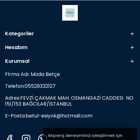
Kategoriler
Hesabım
Kurumsal
Fİrma Adı: Moda Betçe
Telefon:05529332127
Adres:FEVZİ ÇAKMAK MAH. OSMANGAZİ CADDESİ NO
151/153 BAĞCILAR/İSTANBUL
E-Posta:
betul-esiyok@hotmail.com
Alışveriş deneyiminizi iyileştirmek için