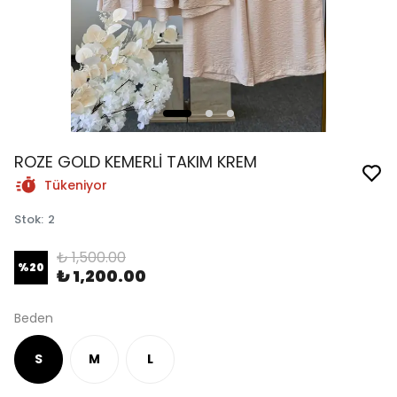
ROZE GOLD KEMERLİ TAKIM KREM
Tükeniyor
Stok
:
2
₺ 1,500.00
%
20
₺ 1,200.00
Beden
S
M
L