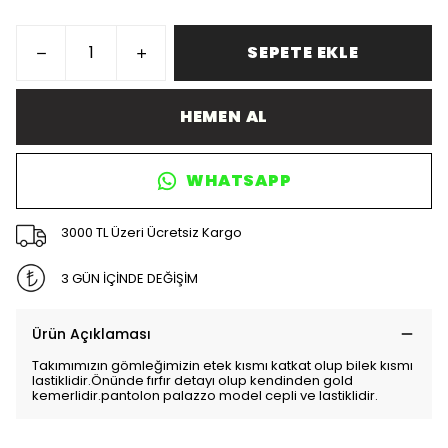
SEPETE EKLE
HEMEN AL
WHATSAPP
3000 TL Üzeri Ücretsiz Kargo
3 GÜN İÇİNDE DEĞİŞİM
Ürün Açıklaması
Takımımızın gömleğimizin etek kısmı katkat olup bilek kısmı
lastiklidir.Önünde fırfır detayı olup kendinden gold
kemerlidir.pantolon palazzo model cepli ve lastiklidir.