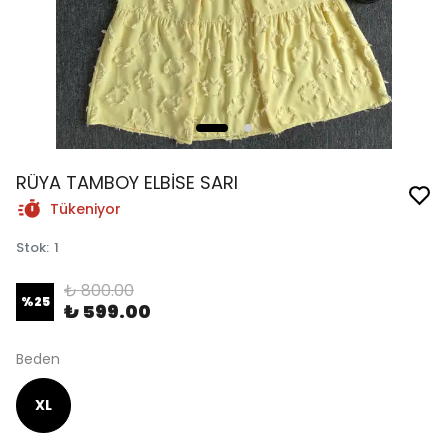
RÜYA TAMBOY ELBİSE SARI
Tükeniyor
Stok
:
1
₺ 800.00
%
25
₺ 599.00
Beden
XL