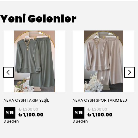
Yeni Gelenler
NEVA OYSH TAKIM YEŞİL
NEVA OYSH SPOR TAKIM BEJ
₺ 1,300.00
₺ 1,300.00
%
15
%
15
₺ 1,100.00
₺ 1,100.00
3 Beden
3 Beden