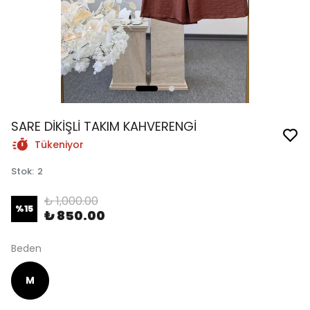
SARE DİKİŞLİ TAKIM KAHVERENGİ
Tükeniyor
Stok
:
2
₺ 1,000.00
%
15
₺ 850.00
Beden
M