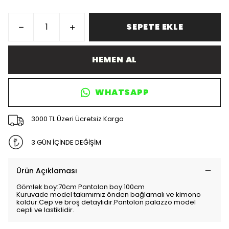
SEPETE EKLE
HEMEN AL
WHATSAPP
3000 TL Üzeri Ücretsiz Kargo
3 GÜN İÇİNDE DEĞİŞİM
Ürün Açıklaması
Gömlek boy:70cm Pantolon boy:100cm
Kuruvade model takımımız önden bağlamalı ve kimono
koldur.Cep ve broş detaylıdır.Pantolon palazzo model
cepli ve lastiklidir.