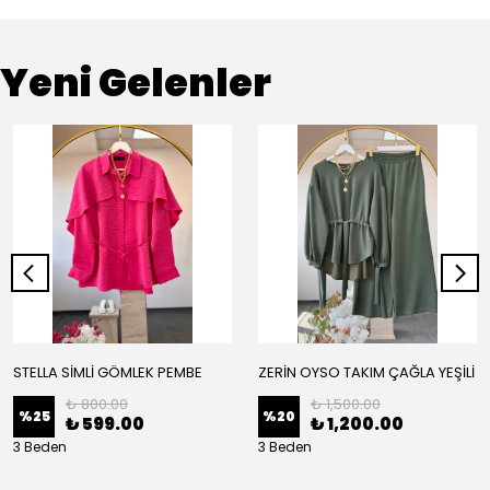
Yeni Gelenler
STELLA SİMLİ GÖMLEK PEMBE
ZERİN OYSO TAKIM ÇAĞLA YEŞİLİ
₺ 800.00
₺ 1,500.00
%
25
%
20
₺ 599.00
₺ 1,200.00
3 Beden
3 Beden