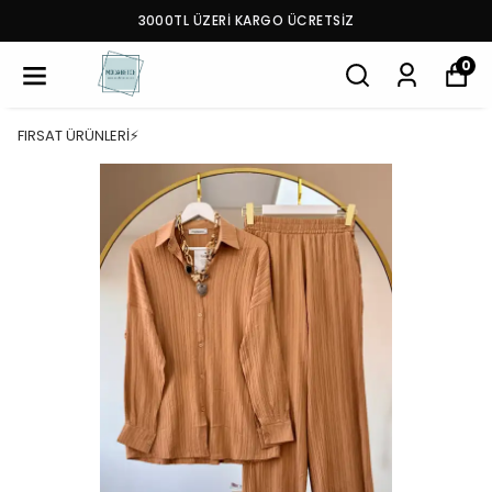
3000TL ÜZERİ KARGO ÜCRETSİZ
0
FIRSAT ÜRÜNLERİ⚡