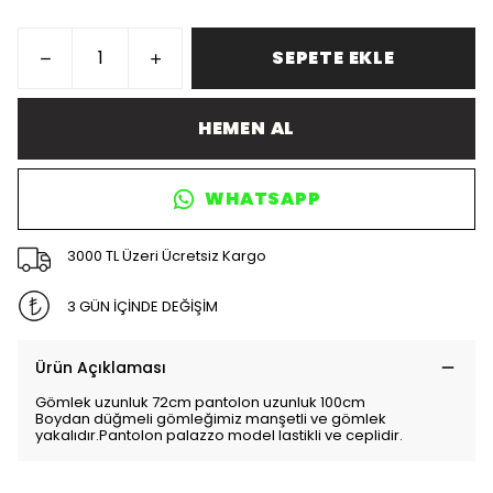
SEPETE EKLE
HEMEN AL
WHATSAPP
3000 TL Üzeri Ücretsiz Kargo
3 GÜN İÇİNDE DEĞİŞİM
Ürün Açıklaması
Gömlek uzunluk 72cm pantolon uzunluk 100cm
Boydan düğmeli gömleğimiz manşetli ve gömlek
yakalıdır.Pantolon palazzo model lastikli ve ceplidir.