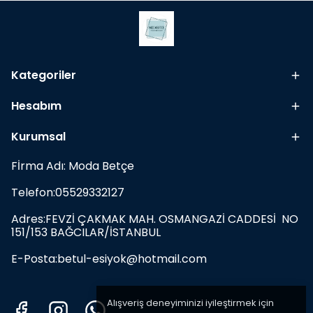
Kategoriler
Hesabım
Kurumsal
Fİrma Adı: Moda Betçe
Telefon:05529332127
Adres:FEVZİ ÇAKMAK MAH. OSMANGAZİ CADDESİ NO
151/153 BAĞCILAR/İSTANBUL
E-Posta:
betul-esiyok@hotmail.com
Alışveriş deneyiminizi iyileştirmek için