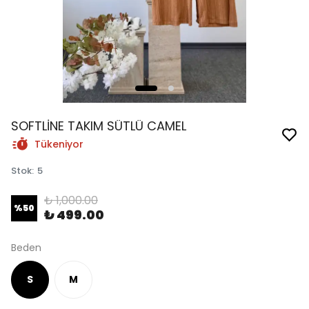
SOFTLİNE TAKIM SÜTLÜ CAMEL
Tükeniyor
Stok
:
5
₺ 1,000.00
%
50
₺ 499.00
Beden
S
M