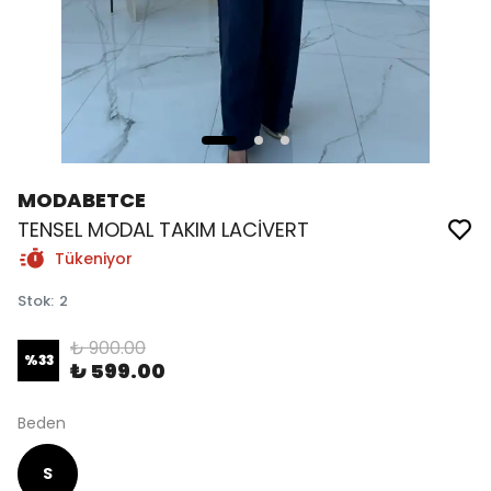
MODABETCE
TENSEL MODAL TAKIM LACİVERT
Tükeniyor
Stok
:
2
₺ 900.00
%
33
₺ 599.00
Beden
S