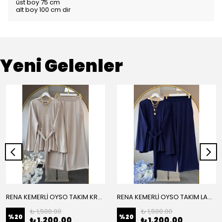
üst boy 75 cm
alt boy 100 cm dir
Yeni Gelenler
RENA KEMERLİ OYSO TAKIM KREM
RENA KEMERLİ OYSO TAKIM LACİVERT
₺ 1,500.00
₺ 1,500.00
%
20
%
20
₺ 1,200.00
₺ 1,200.00