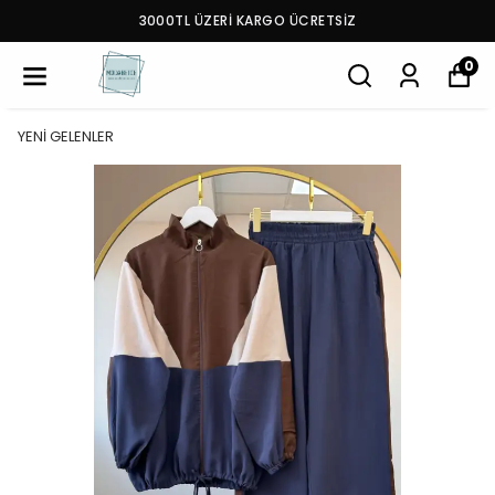
3000TL ÜZERİ KARGO ÜCRETSİZ
0
YENİ GELENLER