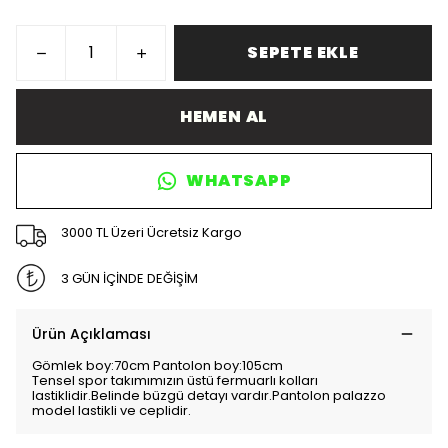
SEPETE EKLE
HEMEN AL
WHATSAPP
3000 TL Üzeri Ücretsiz Kargo
3 GÜN İÇİNDE DEĞİŞİM
Ürün Açıklaması
Gömlek boy:70cm Pantolon boy:105cm
Tensel spor takımımızın üstü fermuarlı kolları
lastiklidir.Belinde büzgü detayı vardır.Pantolon palazzo
model lastikli ve ceplidir.