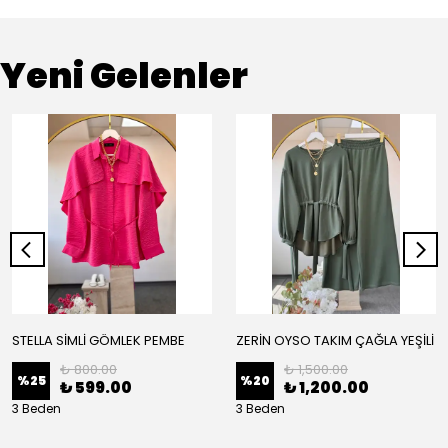
Yeni Gelenler
STELLA SİMLİ GÖMLEK PEMBE
ZERİN OYSO TAKIM ÇAĞLA YEŞİLİ
₺ 800.00
₺ 1,500.00
%
25
%
20
₺ 599.00
₺ 1,200.00
3 Beden
3 Beden