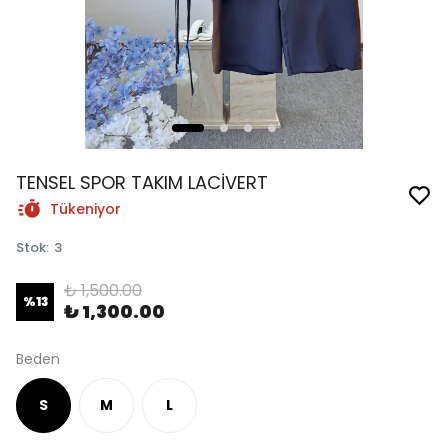
TENSEL SPOR TAKIM LACİVERT
Tükeniyor
Stok
:
3
₺ 1,500.00
%
13
₺ 1,300.00
Beden
S
M
L