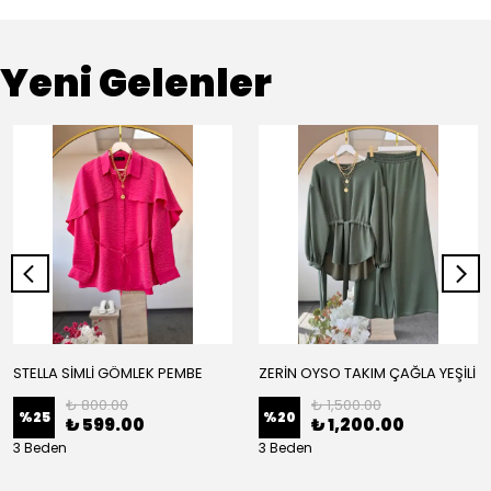
Yeni Gelenler
STELLA SİMLİ GÖMLEK PEMBE
ZERİN OYSO TAKIM ÇAĞLA YEŞİLİ
₺ 800.00
₺ 1,500.00
%
25
%
20
₺ 599.00
₺ 1,200.00
3 Beden
3 Beden