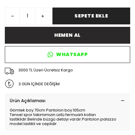
SEPETE EKLE
HEMEN AL
WHATSAPP
3000 TL Üzeri Ücretsiz Kargo
3 GÜN İÇİNDE DEĞİŞİM
Ürün Açıklaması
Gömlek boy:70cm Pantolon boy:105cm
Tensel spor takımımızın üstü fermuarlı kolları
lastiklidir.Belinde büzgü detayı vardır.Pantolon palazzo
model lastikli ve ceplidir.