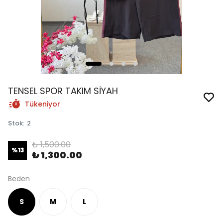
TENSEL SPOR TAKIM SİYAH
Tükeniyor
Stok
:
2
₺ 1,500.00
%
13
₺ 1,300.00
Beden
S
M
L