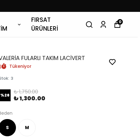
FIRSAT
0
YİM
ÜRÜNLERİ
VALERİA FULARLI TAKIM LACİVERT
Tükeniyor
Stok
:
3
₺ 1,750.00
%
26
₺ 1,300.00
Beden
S
M