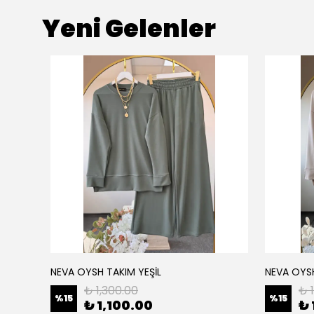
Yeni Gelenler
NEVA OYSH TAKIM YEŞİL
NEVA OYS
₺ 1,300.00
₺ 
%
15
%
15
₺ 1,100.00
₺ 