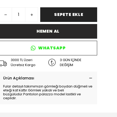
SEPETE EKLE
HEMEN AL
WHATSAPP
3000 TL Üzeri
3 GÜN İÇİNDE
Ücretsiz Kargo
DEĞİŞİM
Ürün Açıklaması
Fular detaylı takımımızın gömleği boydan düğmeli ve
eteği kat kattır.Gömlek yakalı ve beli
büzgülüdür.Pantolon palazzo model lastikli ve
ceplidir.