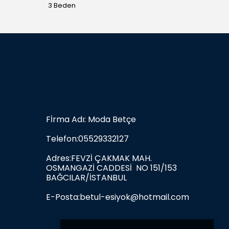
3 Beden
3 Bede
Fİrma Adı: Moda Betçe
Telefon:05529332127
Adres:FEVZİ ÇAKMAK MAH.
OSMANGAZİ CADDESİ NO 151/153
BAĞCILAR/İSTANBUL
E-Posta:
betul-esiyok@hotmail.com