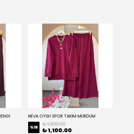
RENGİ
NEVA OYSH SPOR TAKIM MÜRDÜM
NEVA O
₺ 1,300.00
%
15
%
15
₺ 1,100.00