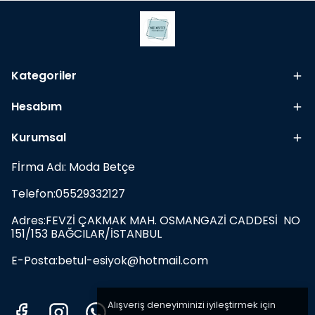
Kategoriler
Hesabım
Kurumsal
Fİrma Adı: Moda Betçe
Telefon:05529332127
Adres:FEVZİ ÇAKMAK MAH. OSMANGAZİ CADDESİ NO
151/153 BAĞCILAR/İSTANBUL
E-Posta:
betul-esiyok@hotmail.com
Alışveriş deneyiminizi iyileştirmek için