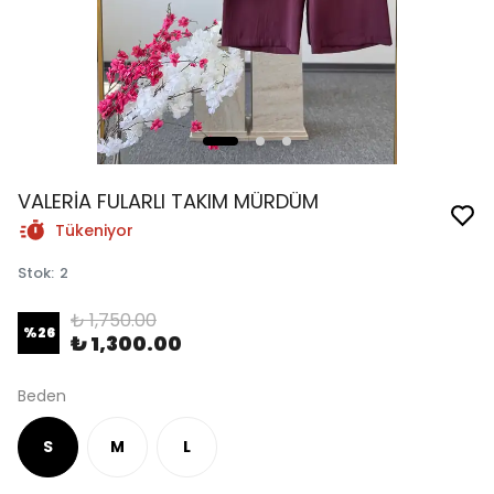
VALERİA FULARLI TAKIM MÜRDÜM
Tükeniyor
Stok
:
2
₺ 1,750.00
%
26
₺ 1,300.00
Beden
S
M
L