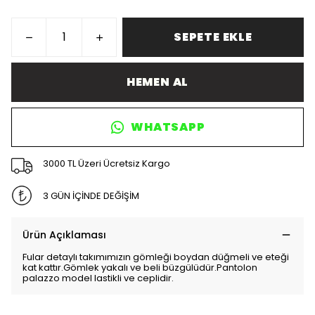
SEPETE EKLE
HEMEN AL
WHATSAPP
3000 TL Üzeri Ücretsiz Kargo
3 GÜN İÇİNDE DEĞİŞİM
Ürün Açıklaması
Fular detaylı takımımızın gömleği boydan düğmeli ve eteği
kat kattır.Gömlek yakalı ve beli büzgülüdür.Pantolon
palazzo model lastikli ve ceplidir.