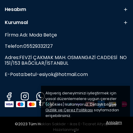
Hesabım
Kurumsal
Fİrma Adı: Moda Betçe
Telefon:05529332127
Adres:FEVZİ ÇAKMAK MAH. OSMANGAZİ CADDESİ NO
151/153 BAĞCILAR/İSTANBUL
E-Posta:
betul-esiyok@hotmail.com
Alışveriş deneyiminizi iyileştirmek için
yasal düzenlemelere uygun çerezler
(cookies) kullanıyoruz. Detaylı bilgiye
Gizlilik ve Çerez Politikası
sayfamızdan
erişebilirsiniz.
Anladım
©2023 Tüm Hakları Saklıdır - ikas E-Ticaret
Altyapısı ile
Hazırlanmıştır