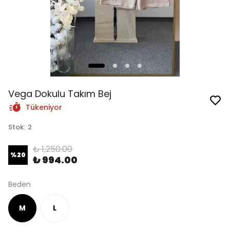
Vega Dokulu Takım Bej
Tükeniyor
Stok
:
2
₺ 1,250.00
%
20
₺ 994.00
Beden
M
L