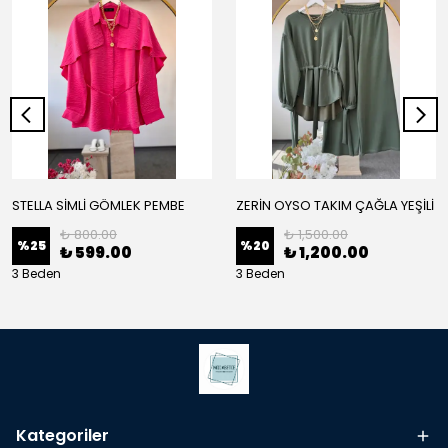
STELLA SİMLİ GÖMLEK PEMBE
ZERİN OYSO TAKIM ÇAĞLA YEŞİLİ
₺ 800.00
₺ 1,500.00
%
25
%
20
₺ 599.00
₺ 1,200.00
3 Beden
3 Beden
Kategoriler