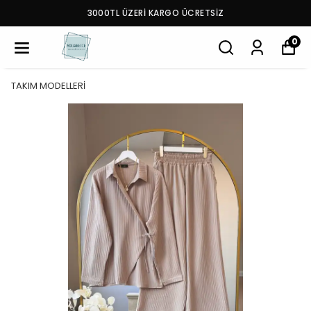
3000TL ÜZERİ KARGO ÜCRETSİZ
0
TAKIM MODELLERİ