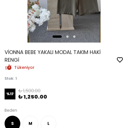
VİONNA BEBE YAKALI MODAL TAKIM HAKİ
RENGİ
Tükeniyor
Stok
:
1
₺ 1,500.00
%
17
₺ 1,250.00
Beden
S
M
L