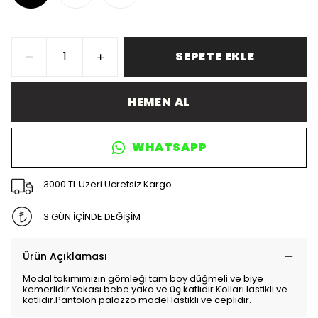
SEPETE EKLE
HEMEN AL
WHATSAPP
3000 TL Üzeri Ücretsiz Kargo
3 GÜN İÇİNDE DEĞİŞİM
Ürün Açıklaması
Modal takımımızın gömleği tam boy düğmeli ve biye
kemerlidir.Yakası bebe yaka ve üç katlıdır.Kolları lastikli ve
katlıdır.Pantolon palazzo model lastikli ve ceplidir.