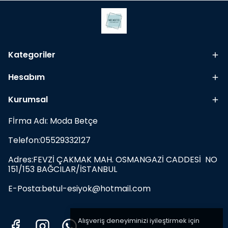
Kategoriler
Hesabım
Kurumsal
Fİrma Adı: Moda Betçe
Telefon:05529332127
Adres:FEVZİ ÇAKMAK MAH. OSMANGAZİ CADDESİ NO
151/153 BAĞCILAR/İSTANBUL
E-Posta:
betul-esiyok@hotmail.com
Alışveriş deneyiminizi iyileştirmek için