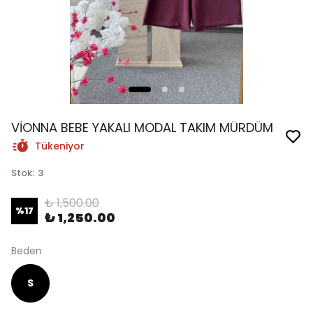
VİONNA BEBE YAKALI MODAL TAKIM MÜRDÜM
Tükeniyor
Stok
:
3
₺ 1,500.00
%
17
₺ 1,250.00
Beden
S