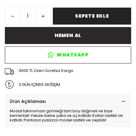
SEPETE EKLE
HEMEN AL
WHATSAPP
3000 TL Üzeri Ücretsiz Kargo
3 GÜN İÇİNDE DEĞİŞİM
Ürün Açıklaması
Modal takımımızın gömleği tam boy düğmeli ve biye
kemerlidir.Yakası bebe yaka ve üç katlıdır.Kolları lastikli ve
katlıdır.Pantolon palazzo model lastikli ve ceplidir.