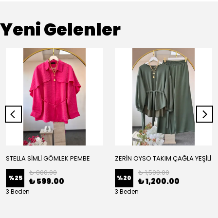
Yeni Gelenler
STELLA SİMLİ GÖMLEK PEMBE
ZERİN OYSO TAKIM ÇAĞLA YEŞİLİ
₺ 800.00
₺ 1,500.00
%
25
%
20
₺ 599.00
₺ 1,200.00
3 Beden
3 Beden