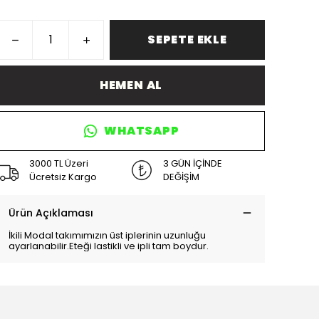
SEPETE EKLE
HEMEN AL
WHATSAPP
3000 TL Üzeri
3 GÜN İÇİNDE
Ücretsiz Kargo
DEĞİŞİM
Ürün Açıklaması
İkili Modal takımımızın üst iplerinin uzunluğu
ayarlanabilir.Eteği lastikli ve ipli tam boydur.