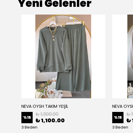
Yeni Gelenler
NEVA OYSH TAKIM YEŞİL
NEVA OYS
₺ 1,300.00
₺ 
%
15
%
15
₺ 1,100.00
₺ 
3 Beden
3 Beden