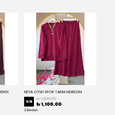
RENGİ
NEVA OYSH SPOR TAKIM MÜRDÜM
NEVA O
₺ 1,300.00
%
15
%
15
₺ 1,100.00
3 Beden
3 Bede