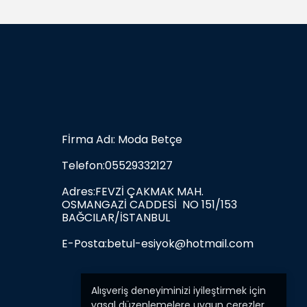
Fİrma Adı: Moda Betçe
Telefon:05529332127
Adres:FEVZİ ÇAKMAK MAH.
OSMANGAZİ CADDESİ NO 151/153
BAĞCILAR/İSTANBUL
E-Posta:
betul-esiyok@hotmail.com
Alışveriş deneyiminizi iyileştirmek için
yasal düzenlemelere uygun çerezler