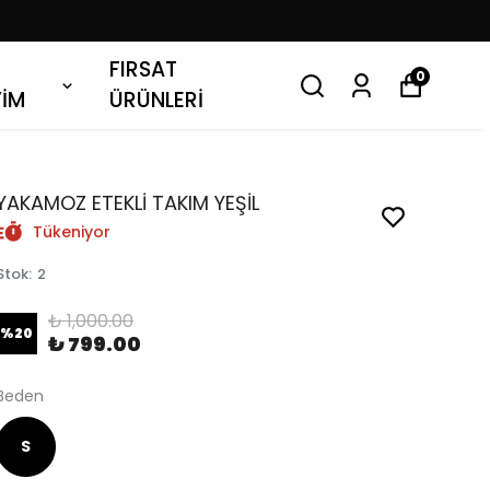
FIRSAT
0
YİM
ÜRÜNLERİ
YAKAMOZ ETEKLİ TAKIM YEŞİL
Tükeniyor
Stok
:
2
₺ 1,000.00
%
20
₺ 799.00
Beden
S