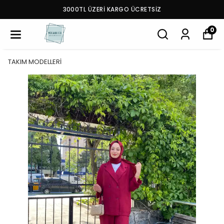
3000TL ÜZERİ KARGO ÜCRETSİZ
0
TAKIM MODELLERİ