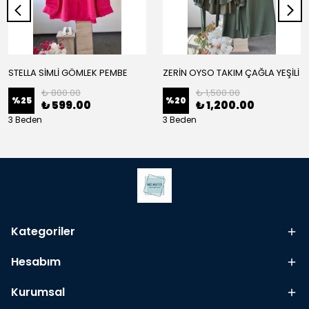
STELLA SİMLİ GÖMLEK PEMBE
ZERİN OYSO TAKIM ÇAĞLA YEŞİLİ
₺ 800.00
₺ 1,500.00
%
25
%
20
₺ 599.00
₺ 1,200.00
3 Beden
3 Beden
Kategoriler
Hesabım
Kurumsal