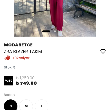
MODABETCE
ZRA BLAZER TAKIM
Tükeniyor
Stok
:
5
₺ 1,250.00
%
40
₺ 749.00
Beden
S
M
L