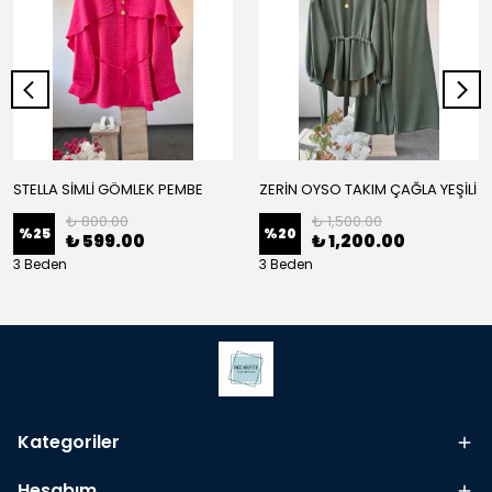
STELLA SİMLİ GÖMLEK PEMBE
ZERİN OYSO TAKIM ÇAĞLA YEŞİLİ
₺ 800.00
₺ 1,500.00
%
25
%
20
₺ 599.00
₺ 1,200.00
3 Beden
3 Beden
Kategoriler
Hesabım