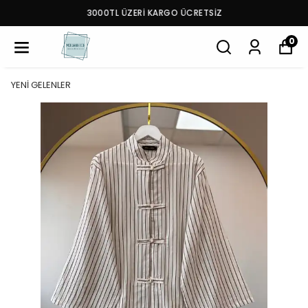
3000TL ÜZERİ KARGO ÜCRETSİZ
0
YENİ GELENLER