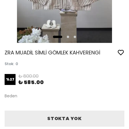
ZRA MUADİL SİMLİ GÖMLEK KAHVERENGİ
Stok
:
0
₺ 800.00
%
27
₺ 585.00
Beden
STOKTA YOK