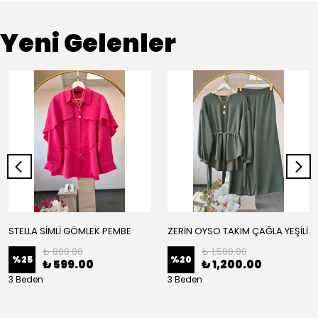
Yeni Gelenler
STELLA SİMLİ GÖMLEK PEMBE
ZERİN OYSO TAKIM ÇAĞLA YEŞİLİ
₺ 800.00
₺ 1,500.00
%
25
%
20
₺ 599.00
₺ 1,200.00
3 Beden
3 Beden