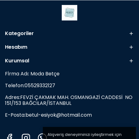
Kategoriler
Hesabım
Kurumsal
Fİrma Adı: Moda Betçe
Telefon:05529332127
Adres:FEVZİ ÇAKMAK MAH. OSMANGAZİ CADDESİ NO
151/153 BAĞCILAR/İSTANBUL
E-Posta:
betul-esiyok@hotmail.com
Alışveriş deneyiminizi iyileştirmek için