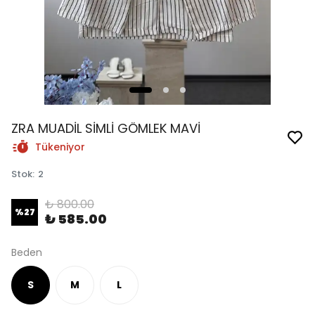
ZRA MUADİL SİMLİ GÖMLEK MAVİ
Tükeniyor
Stok
:
2
₺ 800.00
%
27
₺ 585.00
Beden
S
M
L