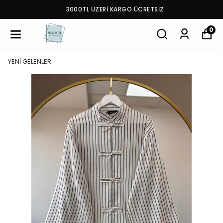
3000TL ÜZERİ KARGO ÜCRETSİZ
0
YENİ GELENLER