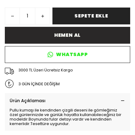
SEPETE EKLE
HEMEN AL
WHATSAPP
3000 TL Üzeri Ücretsiz Kargo
3 GÜN İÇİNDE DEĞİŞİM
Ürün Açıklaması
Pullu kumaşı ile kendinden çizgili deseni ile gömleğimiz
özel günlerinizde ve günlük hayatta kullanabileceğiniz bir
modeldir.Boynunda fular detayı vardır ve kendinden
kemerlidir.Tesettüre uygundur.