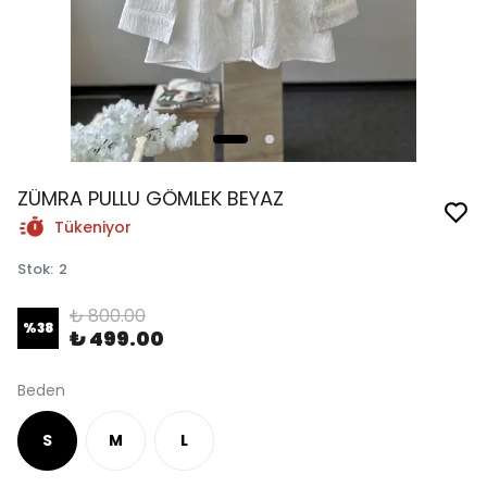
ZÜMRA PULLU GÖMLEK BEYAZ
Tükeniyor
Stok
:
2
₺ 800.00
%
38
₺ 499.00
Beden
S
M
L