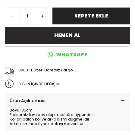
SEPETE EKLE
HEMEN AL
WHATSAPP
3000 TL Üzeri Ücretsiz Kargo
3 GÜN İÇİNDE DEĞİŞİM
Ürün Açıklaması
Boyu 135cm
Elbisemiz tam boy olup tesettüre uygundur.
Kolları balon kol ve arka kısmı düğmelidir.
Arka kısmında fiyonk detayı mevcuttur.