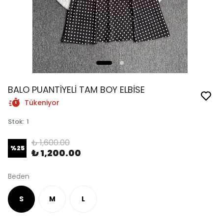
BALO PUANTİYELİ TAM BOY ELBİSE
Tükeniyor
Stok
:
1
₺ 1,600.00
%
25
₺ 1,200.00
Beden
S
M
L