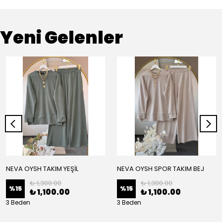
Yeni Gelenler
NEVA OYSH TAKIM YEŞİL
NEVA OYSH SPOR TAKIM BEJ
₺ 1,300.00
₺ 1,300.00
%
15
%
15
₺ 1,100.00
₺ 1,100.00
3 Beden
3 Beden