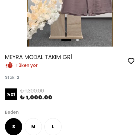
MEYRA MODAL TAKIM GRİ
Tükeniyor
Stok
:
2
₺ 1,300.00
%
23
₺ 1,000.00
Beden
S
M
L