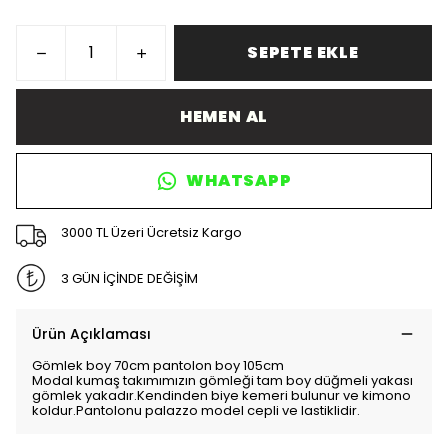
SEPETE EKLE
HEMEN AL
WHATSAPP
3000 TL Üzeri Ücretsiz Kargo
3 GÜN İÇİNDE DEĞİŞİM
Ürün Açıklaması
Gömlek boy 70cm pantolon boy 105cm
Modal kumaş takımımızın gömleği tam boy düğmeli yakası
gömlek yakadır.Kendinden biye kemeri bulunur ve kimono
koldur.Pantolonu palazzo model cepli ve lastiklidir.