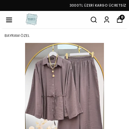
3000TL ÜZERİ KARGO ÜCRETSİZ
0
BAYRAM ÖZEL