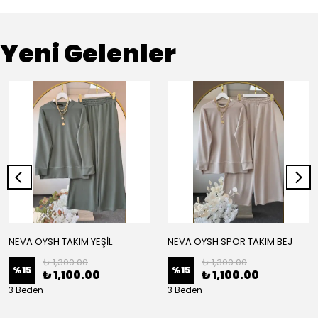
Yeni Gelenler
NEVA OYSH TAKIM YEŞİL
NEVA OYSH SPOR TAKIM BEJ
₺ 1,300.00
₺ 1,300.00
%
15
%
15
₺ 1,100.00
₺ 1,100.00
3 Beden
3 Beden