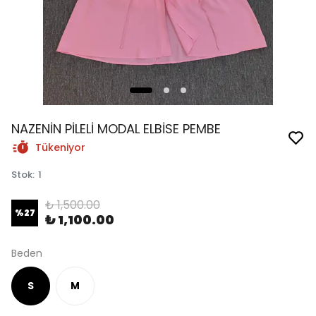
NAZENİN PİLELİ MODAL ELBİSE PEMBE
Tükeniyor
Stok
:
1
₺ 1,500.00
%
27
₺ 1,100.00
Beden
S
M