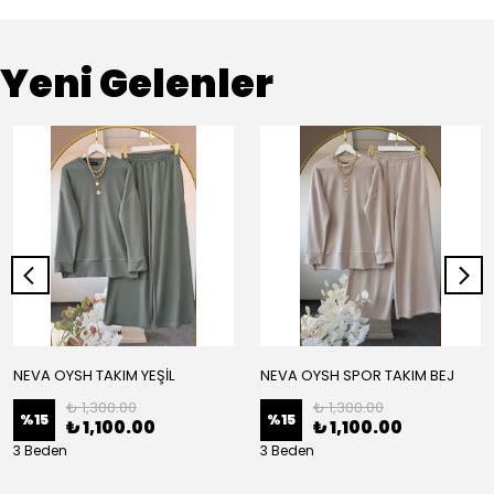
Yeni Gelenler
NEVA OYSH TAKIM YEŞİL
NEVA OYSH SPOR TAKIM BEJ
₺ 1,300.00
₺ 1,300.00
%
15
%
15
₺ 1,100.00
₺ 1,100.00
3 Beden
3 Beden