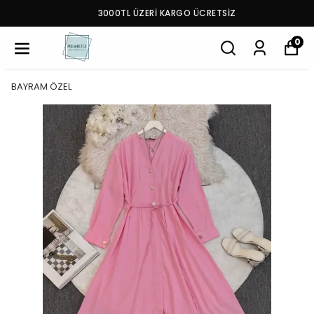
3000TL ÜZERİ KARGO ÜCRETSİZ
0
BAYRAM ÖZEL