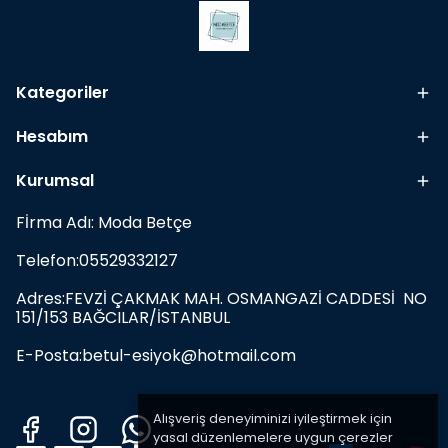
Kategoriler
Hesabım
Kurumsal
Fİrma Adı: Moda Betçe
Telefon:05529332127
Adres:FEVZİ ÇAKMAK MAH. OSMANGAZİ CADDESİ NO
151/153 BAĞCILAR/İSTANBUL
E-Posta:
betul-esiyok@hotmail.com
Alışveriş deneyiminizi iyileştirmek için
yasal düzenlemelere uygun çerezler