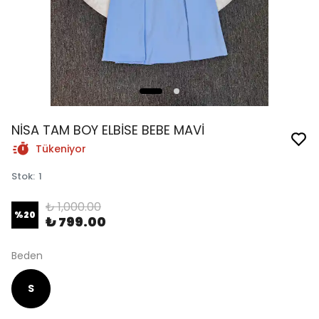
NİSA TAM BOY ELBİSE BEBE MAVİ
Tükeniyor
Stok
:
1
₺ 1,000.00
%
20
₺ 799.00
Beden
S