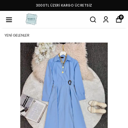
3000TL ÜZERİ KARGO ÜCRETSİZ
0
YENİ GELENLER