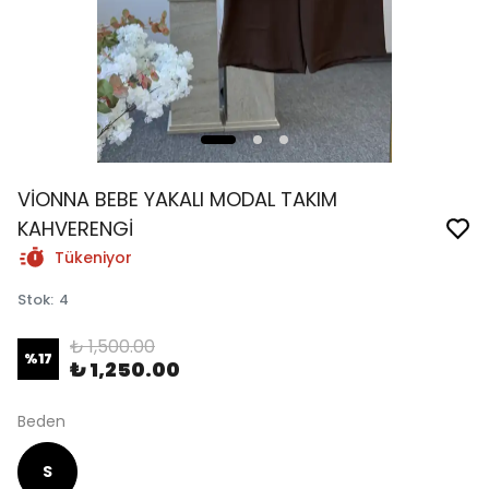
VİONNA BEBE YAKALI MODAL TAKIM
KAHVERENGİ
Tükeniyor
Stok
:
4
₺ 1,500.00
%
17
₺ 1,250.00
Beden
S