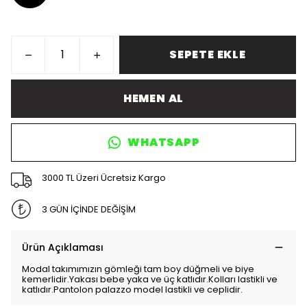
SEPETE EKLE
HEMEN AL
WHATSAPP
3000 TL Üzeri Ücretsiz Kargo
3 GÜN İÇİNDE DEĞİŞİM
Ürün Açıklaması
Modal takımımızın gömleği tam boy düğmeli ve biye
kemerlidir.Yakası bebe yaka ve üç katlıdır.Kolları lastikli ve
katlıdır.Pantolon palazzo model lastikli ve ceplidir.