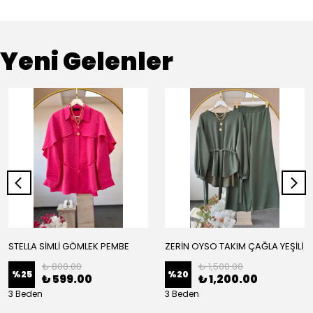
Yeni Gelenler
STELLA SİMLİ GÖMLEK PEMBE
ZERİN OYSO TAKIM ÇAĞLA YEŞİLİ
₺ 800.00
₺ 1,500.00
%
25
%
20
₺ 599.00
₺ 1,200.00
3 Beden
3 Beden