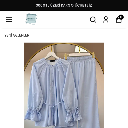
3000TL ÜZERİ KARGO ÜCRETSİZ
0
YENİ GELENLER