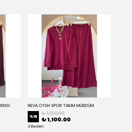
RENGİ
NEVA OYSH SPOR TAKIM MÜRDÜM
NEVA O
₺ 1,300.00
%
15
%
15
₺ 1,100.00
3 Beden
3 Bede