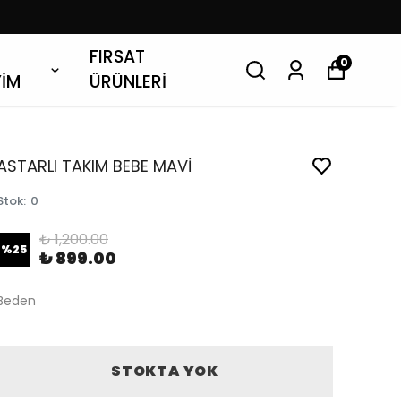
FIRSAT
0
YİM
ÜRÜNLERİ
ASTARLI TAKIM BEBE MAVİ
Stok
:
0
₺ 1,200.00
%
25
₺ 899.00
Beden
STOKTA YOK