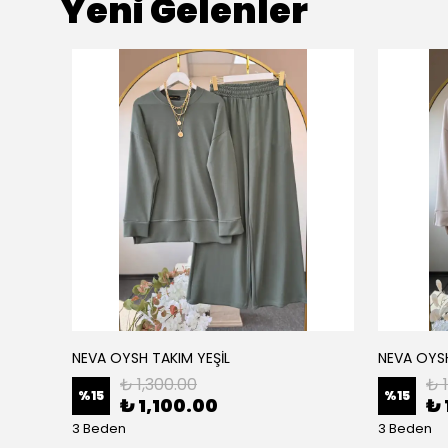
Yeni Gelenler
NEVA OYSH TAKIM YEŞİL
NEVA OYS
₺ 1,300.00
₺ 
%
15
%
15
₺ 1,100.00
₺ 
3 Beden
3 Beden