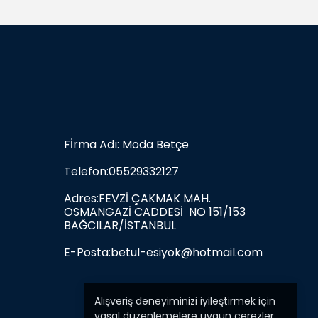
Fİrma Adı: Moda Betçe
Telefon:05529332127
Adres:FEVZİ ÇAKMAK MAH.
OSMANGAZİ CADDESİ NO 151/153
BAĞCILAR/İSTANBUL
E-Posta:
betul-esiyok@hotmail.com
Alışveriş deneyiminizi iyileştirmek için
yasal düzenlemelere uygun çerezler