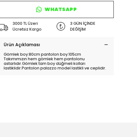
WHATSAPP
3000 TL Üzeri
3 GÜN İÇİNDE
Ücretsiz Kargo
DEĞİŞİM
Ürün Açıklaması
Gömlek boy:80cm pantolon boy:105cm
Takımımızın hem gömlek hem pantolonu
astarlıdır.Gömlek tam boy düğmeli kolları
lastiklidir.Pantolon palazzo model lastikli ve ceplidir.