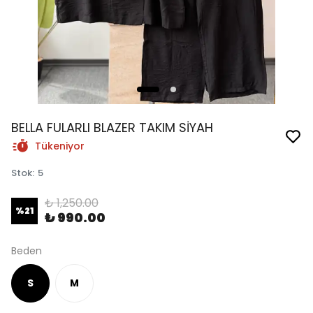
BELLA FULARLI BLAZER TAKIM SİYAH
Tükeniyor
Stok
:
5
₺ 1,250.00
%
21
₺ 990.00
Beden
S
M