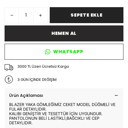
SEPETE EKLE
HEMEN AL
WHATSAPP
3000 TL Üzeri Ücretsiz Kargo
3 GÜN İÇİNDE DEĞİŞİM
Ürün Açıklaması
BLAZER YAKA GÖMLEĞİMİZ CEKET MODEL DÜĞMELİ VE
FULAR DETAYLIDIR.
KALIBI GENİŞTİR VE TESETTÜR İÇİN UYGUNDUR.
PANTOLONUN BELİ LASTİKLİ,BAĞCIKLI VE CEP
DETAYLIDIR.