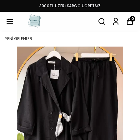
3000TL ÜZERİ KARGO ÜCRETSİZ
0
YENİ GELENLER