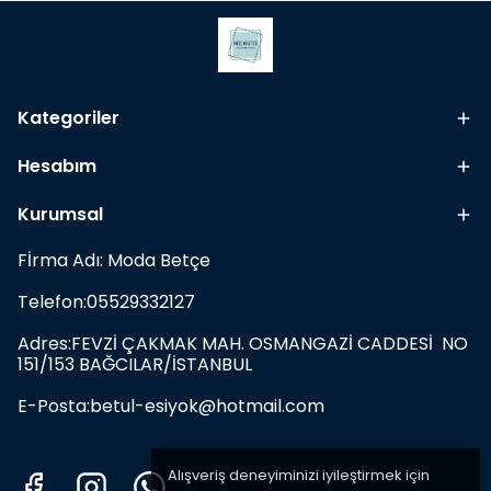
Kategoriler
Hesabım
Kurumsal
Fİrma Adı: Moda Betçe
Telefon:05529332127
Adres:FEVZİ ÇAKMAK MAH. OSMANGAZİ CADDESİ NO
151/153 BAĞCILAR/İSTANBUL
E-Posta:
betul-esiyok@hotmail.com
Alışveriş deneyiminizi iyileştirmek için