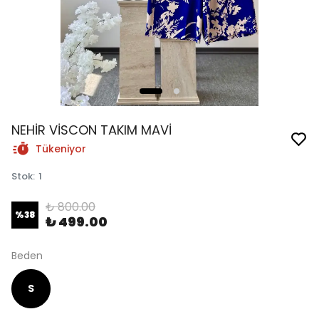
NEHİR VİSCON TAKIM MAVİ
Tükeniyor
Stok
:
1
₺ 800.00
%
38
₺ 499.00
Beden
S