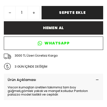
SEPETE EKLE
HEMEN AL
WHATSAPP
3000 TL Üzeri Ücretsiz Kargo
3 GÜN İÇİNDE DEĞİŞİM
Ürün Açıklaması
Viscon kumaştan üretilen takımımız tam boy
güğmeli,gömlek yakalı ve manşet kolludur.Pantolon
palazzo model lastikli ve ceplidir.