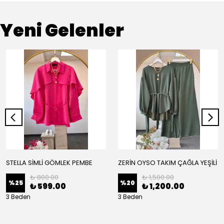
Yeni Gelenler
STELLA SİMLİ GÖMLEK PEMBE
ZERİN OYSO TAKIM ÇAĞLA YEŞİLİ
₺ 800.00
₺ 1,500.00
%
25
%
20
₺ 599.00
₺ 1,200.00
3 Beden
3 Beden