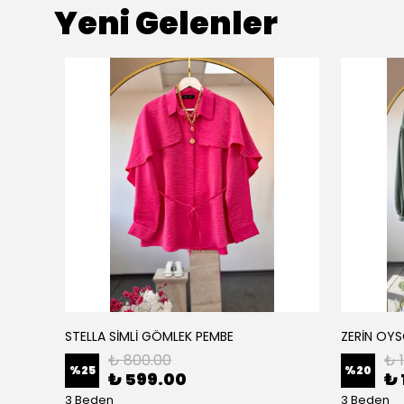
Yeni Gelenler
STELLA SİMLİ GÖMLEK PEMBE
ZERİN OYS
₺ 800.00
₺ 
%
25
%
20
₺ 599.00
₺ 
3 Beden
3 Beden