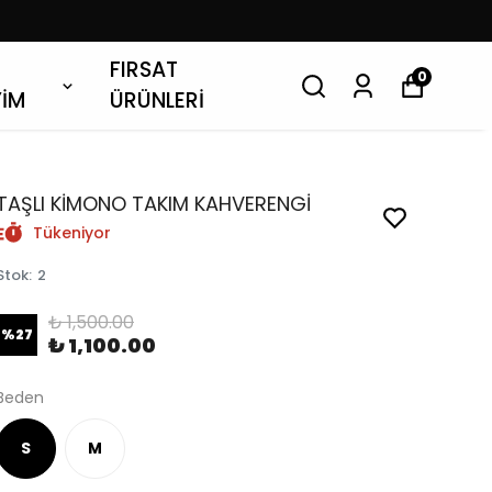
FIRSAT
0
YİM
ÜRÜNLERİ
TAŞLI KİMONO TAKIM KAHVERENGİ
Tükeniyor
Stok
:
2
₺ 1,500.00
%
27
₺ 1,100.00
Beden
S
M