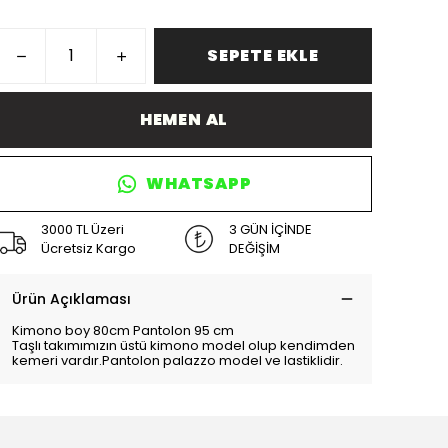
SEPETE EKLE
HEMEN AL
WHATSAPP
3000 TL Üzeri
3 GÜN İÇİNDE
Ücretsiz Kargo
DEĞİŞİM
Ürün Açıklaması
Kimono boy 80cm Pantolon 95 cm
Taşlı takımımızın üstü kimono model olup kendimden
kemeri vardır.Pantolon palazzo model ve lastiklidir.