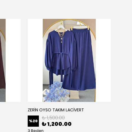
ZERİN OYSO TAKIM LACİVERT
ZERİN
₺ 1,500.00
%
20
%
20
₺ 1,200.00
3 Beden
3 Bede