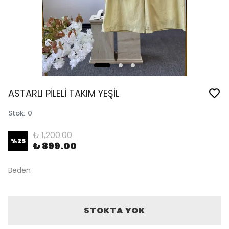
ASTARLI PİLELİ TAKIM YEŞİL
Stok
:
0
₺ 1,200.00
%
25
₺ 899.00
Beden
STOKTA YOK