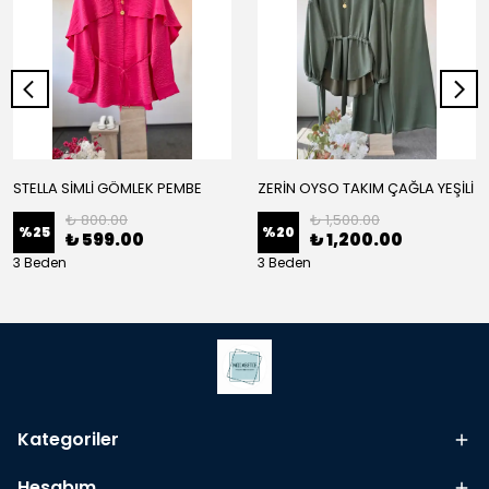
STELLA SİMLİ GÖMLEK PEMBE
ZERİN OYSO TAKIM ÇAĞLA YEŞİLİ
₺ 800.00
₺ 1,500.00
%
25
%
20
₺ 599.00
₺ 1,200.00
3 Beden
3 Beden
Kategoriler
Hesabım