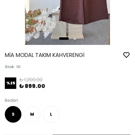
MİA MODAL TAKIM KAHVERENGİ
Stok
:
10
₺ 1,200.00
%
25
₺ 899.00
Beden
S
M
L