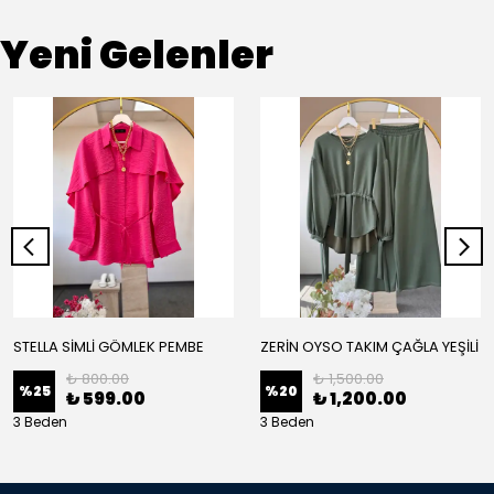
Yeni Gelenler
STELLA SİMLİ GÖMLEK PEMBE
ZERİN OYSO TAKIM ÇAĞLA YEŞİLİ
₺ 800.00
₺ 1,500.00
%
25
%
20
₺ 599.00
₺ 1,200.00
3 Beden
3 Beden