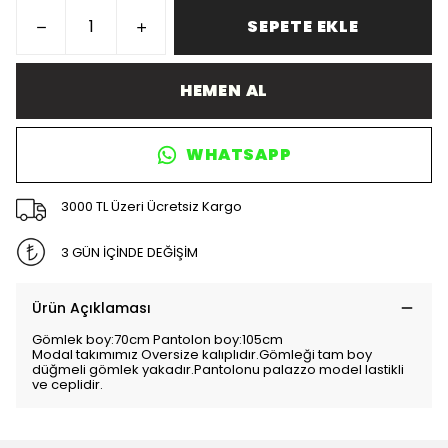
SEPETE EKLE
HEMEN AL
WHATSAPP
3000 TL Üzeri Ücretsiz Kargo
3 GÜN İÇİNDE DEĞİŞİM
Ürün Açıklaması
Gömlek boy:70cm Pantolon boy:105cm
Modal takımımız Oversize kalıplıdır.Gömleği tam boy
düğmeli gömlek yakadır.Pantolonu palazzo model lastikli
ve ceplidir.