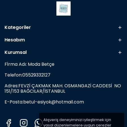
Kategoriler
Hesabım
Kurumsal
Fİrma Adı: Moda Betçe
Telefon:05529332127
Adres:FEVZİ ÇAKMAK MAH. OSMANGAZİ CADDESİ NO
151/153 BAĞCILAR/İSTANBUL
E-Posta:
betul-esiyok@hotmail.com
Alışveriş deneyiminizi iyileştirmek için
yasal düzenlemelere uygun çerezler