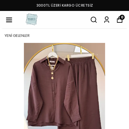
3000TL ÜZERİ KARGO ÜCRETSİZ
0
YENİ GELENLER