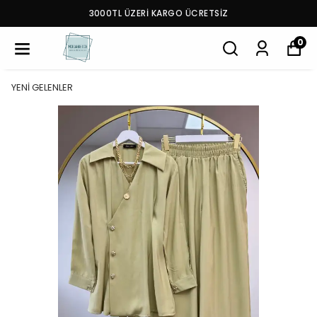
3000TL ÜZERİ KARGO ÜCRETSİZ
0
YENİ GELENLER