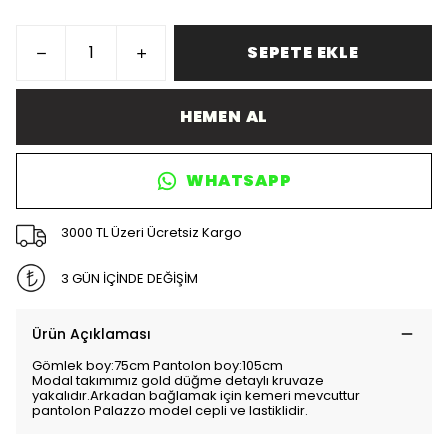
SEPETE EKLE
HEMEN AL
WHATSAPP
3000 TL Üzeri Ücretsiz Kargo
3 GÜN İÇİNDE DEĞİŞİM
Ürün Açıklaması
Gömlek boy:75cm Pantolon boy:105cm
Modal takımımız gold düğme detaylı kruvaze
yakalıdır.Arkadan bağlamak için kemeri mevcuttur
pantolon Palazzo model cepli ve lastiklidir.