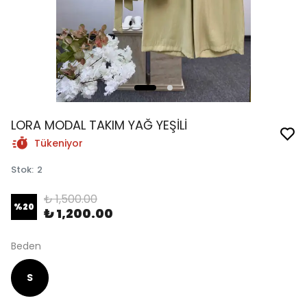
LORA MODAL TAKIM YAĞ YEŞİLİ
Tükeniyor
Stok
:
2
₺ 1,500.00
%
20
₺ 1,200.00
Beden
S